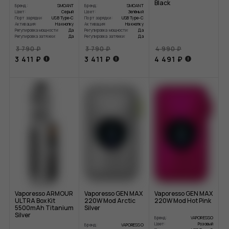
Black
Бренд:
SMOANT
Бренд:
SMOANT
Цвет:
Серый
Цвет:
Зелёный
Порт зарядки:
USB Type-C
Порт зарядки:
USB Type-C
Активация:
На кнопку
Активация:
На кнопку
Регулировка мощности:
Да
Регулировка мощности:
Да
Регулировка затяжки:
Да
Регулировка затяжки:
Да
3 790 ₽
3 790 ₽
4 990 ₽
3 411 ₽
3 411 ₽
4 491 ₽
Vaporesso ARMOUR
Vaporesso GEN MAX
Vaporesso GEN MAX
ULTRA Box Kit
220W Mod Arctic
220W Mod Hot Pink
5500mAh Titanium
Silver
Silver
Бренд:
VAPORESSO
Цвет:
Розовый
Бренд:
VAPORESSO