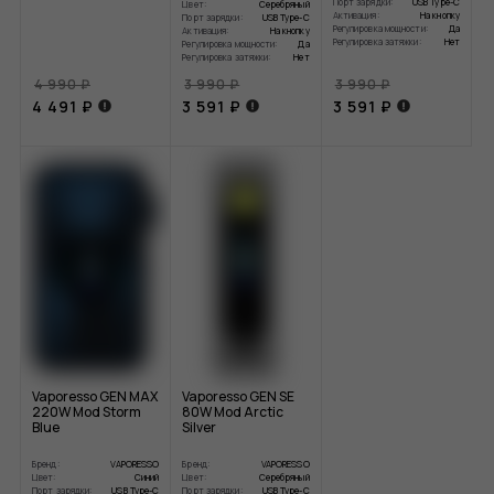
Порт зарядки:
USB Type-C
Цвет:
Серебряный
Активация:
На кнопку
Порт зарядки:
USB Type-C
Регулировка мощности:
Да
Активация:
На кнопку
Регулировка затяжки:
Нет
Регулировка мощности:
Да
Регулировка затяжки:
Нет
4 990 ₽
3 990 ₽
3 990 ₽
4 491 ₽
3 591 ₽
3 591 ₽
Vaporesso GEN MAX
Vaporesso GEN SE
220W Mod Storm
80W Mod Arctic
Blue
Silver
Бренд:
VAPORESSO
Бренд:
VAPORESSO
Цвет:
Синий
Цвет:
Серебряный
Порт зарядки:
USB Type-C
Порт зарядки:
USB Type-C