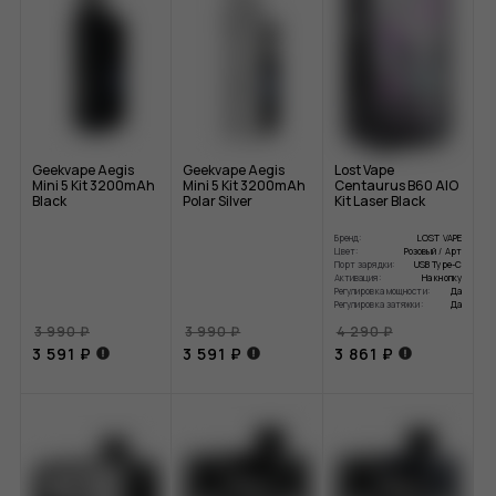
Geekvape Aegis
Geekvape Aegis
Lost Vape
Mini 5 Kit 3200mAh
Mini 5 Kit 3200mAh
Centaurus B60 AIO
Black
Polar Silver
Kit Laser Black
Бренд:
LOST VAPE
Цвет:
Розовый / Арт
Порт зарядки:
USB Type-C
Активация:
На кнопку
Регулировка мощности:
Да
Регулировка затяжки:
Да
3 990 ₽
3 990 ₽
4 290 ₽
3 591 ₽
3 591 ₽
3 861 ₽