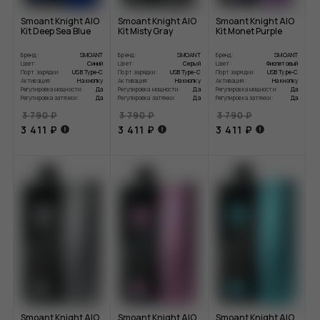
Smoant Knight AIO
Smoant Knight AIO
Smoant Knight AIO
Kit Deep Sea Blue
Kit Misty Gray
Kit Monet Purple
Бренд:
SMOANT
Бренд:
SMOANT
Бренд:
SMOANT
Цвет:
Синий
Цвет:
Серый
Цвет:
Фиолетовый
Порт зарядки:
USB Type-C
Порт зарядки:
USB Type-C
Порт зарядки:
USB Type-C
Активация:
На кнопку
Активация:
На кнопку
Активация:
На кнопку
Регулировка мощности:
Да
Регулировка мощности:
Да
Регулировка мощности:
Да
Регулировка затяжки:
Да
Регулировка затяжки:
Да
Регулировка затяжки:
Да
3 790 ₽
3 790 ₽
3 790 ₽
3 411 ₽
3 411 ₽
3 411 ₽
Smoant Knight AIO
Smoant Knight AIO
Smoant Knight AIO