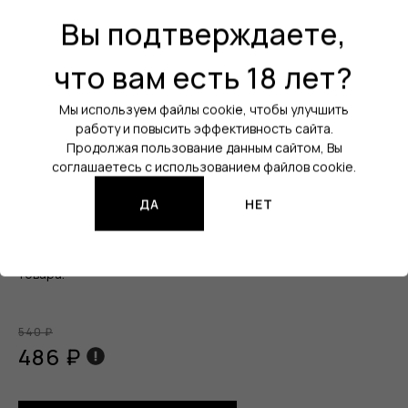
Вы подтверждаете,
что вам есть 18 лет?
Товар:
Ароматизатор
Бренд:
QVKS
Мы используем файлы cookie, чтобы улучшить
работу и повысить эффективность сайта.
Линейка:
QVKS MIX KONSTRUKT
Продолжая пользование данным сайтом, Вы
соглашаетесь с использованием файлов cookie.
Вкус:
Груша / Шиповник
Объём:
14 мл
ДА
НЕТ
Изображения продукции могут отличаться от реального
товара.
540 ₽
486 ₽