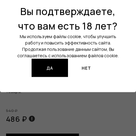
Вы подтверждаете,
что вам есть 18 лет?
Товар:
Ароматизатор
Бренд:
QVKS
Мы используем файлы cookie, чтобы улучшить
работу и повысить эффективность сайта.
Линейка:
QVKS MIX KONSTRUKT
Продолжая пользование данным сайтом, Вы
соглашаетесь с использованием файлов cookie.
Вкус:
Грейпфрут / Виноград
Объём:
14 мл
ДА
НЕТ
Изображения продукции могут отличаться от реального
товара.
540 ₽
486 ₽