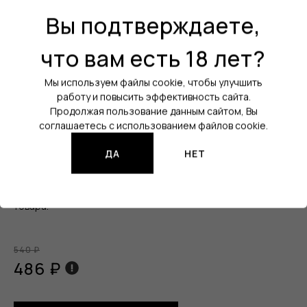
Вы подтверждаете,
что вам есть 18 лет?
Товар:
Ароматизатор
Бренд:
QVKS
Мы используем файлы cookie, чтобы улучшить
работу и повысить эффективность сайта.
Линейка:
QVKS MIX KONSTRUKT
Продолжая пользование данным сайтом, Вы
соглашаетесь с использованием файлов cookie.
Вкус:
Облепиха / Киви / Дыня
Объём:
14 мл
ДА
НЕТ
Изображения продукции могут отличаться от реального
товара.
540 ₽
486 ₽