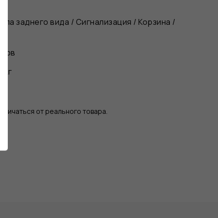
кала заднего вида / Сигнализация / Корзина /
асов
0 кг
тличаться от реального товара.