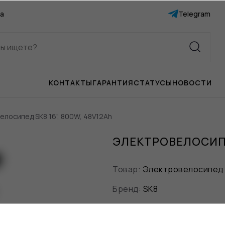
а
Telegram
КОНТАКТЫ
ГАРАНТИЯ
СТАТУСЫ
НОВОСТИ
елосипед SK8 16", 800W, 48V12Ah
ЭЛЕКТРОВЕЛОСИПЕД
Товар:
Электровелосипед
Бренд:
SK8
Цвет:
Чёрный