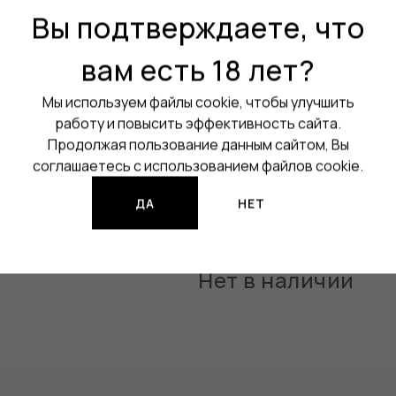
Вес:
40 кг
Вы подтверждаете, что
Комплектация:
Каска / Зер
вам есть 18 лет?
Держатель для телефона
Время полной зарядки:
7 ч
Мы используем файлы cookie, чтобы улучшить
работу и повысить эффективность сайта.
Максимальная нагрузка:
12
Продолжая пользование данным сайтом, Вы
Все характеристики
соглашаетесь с использованием файлов cookie.
Изображения продукции могут о
ДА
НЕТ
Нет в наличии