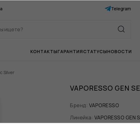
а
Telegram
КОНТАКТЫ
ГАРАНТИЯ
СТАТУСЫ
НОВОСТИ
 Silver
VAPORESSO GEN SE
Бренд:
VAPORESSO
Линейка:
VAPORESSO GEN S
Цвет:
Серебряный