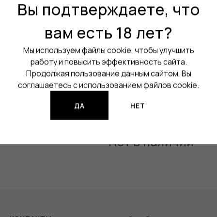
Порт зарядки:
USB Type-C
Вы подтверждаете, что
Активация:
На кнопку
вам есть 18 лет?
Регулировка мощности:
Да
Мы используем файлы cookie, чтобы улучшить
Ёмкость аккумулятора:
300
работу и повысить эффективность сайта.
Продолжая пользование данным сайтом, Вы
Все характеристики
соглашаетесь с использованием файлов cookie.
Изображения продукции могут о
ДА
НЕТ
Нет в наличии