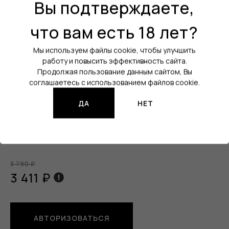
Вы подтверждаете,
Цвет:
Зелёный
Порт зарядки:
USB Type-C
что вам есть 18 лет?
Активация:
На кнопку
Мы используем файлы cookie, чтобы улучшить
работу и повысить эффективность сайта.
Регулировка мощности:
Да
Продолжая пользование данным сайтом, Вы
Ёмкость аккумулятора:
3000 mAh
соглашаетесь с использованием файлов cookie.
Все характеристики
ДА
НЕТ
Изображения продукции могут отличаться от реального
товара.
3 790 ₽
3 411 ₽
АВТОРИЗОВАТЬСЯ