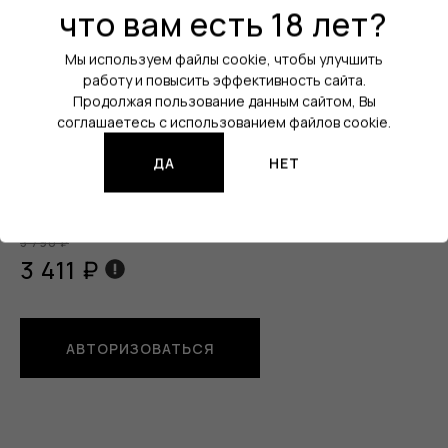
Активация:
На кнопку
что вам есть 18 лет?
Регулировка мощности:
Да
Мы используем файлы cookie, чтобы улучшить
работу и повысить эффективность сайта.
Ёмкость аккумулятора:
3000 mAh
Продолжая пользование данным сайтом, Вы
Все характеристики
соглашаетесь с использованием файлов cookie.
Изображения продукции могут отличаться от реального
ДА
НЕТ
товара.
3 790 ₽
3 411 ₽
АВТОРИЗОВАТЬСЯ