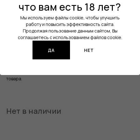
Цвет:
что вам есть 18 лет?
Розовый
Порт зарядки:
USB Type-C
Мы используем файлы cookie, чтобы улучшить
работу и повысить эффективность сайта.
Активация:
На кнопку
Продолжая пользование данным сайтом, Вы
Регулировка мощности:
Да
соглашаетесь с использованием файлов cookie.
Аккумулятор:
Встроенный
ДА
НЕТ
Все характеристики
Изображения продукции могут отличаться от реального
товара.
Нет в наличии