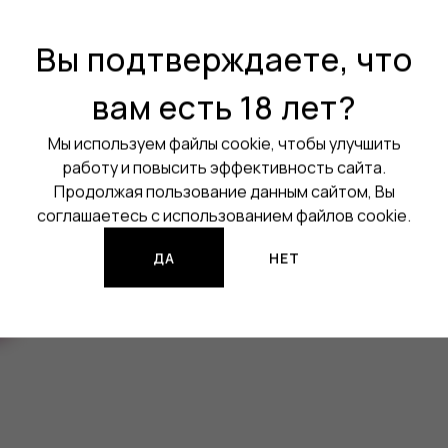
Порт зарядки:
USB Type-C
Вы подтверждаете, что
Активация:
На кнопку
вам есть 18 лет?
Регулировка мощности:
Да
Мы используем файлы cookie, чтобы улучшить
Аккумулятор:
Встроенный
работу и повысить эффективность сайта.
Все характеристики
Продолжая пользование данным сайтом, Вы
соглашаетесь с использованием файлов cookie.
Изображения продукции могут о
ДА
НЕТ
Нет в наличии