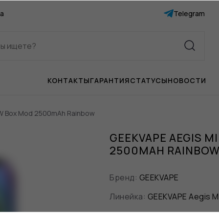
а
Telegram
КОНТАКТЫ
ГАРАНТИЯ
СТАТУСЫ
НОВОСТИ
0W Box Mod 2500mAh Rainbow
GEEKVAPE AEGIS M
2500MAH RAINBO
Бренд:
GEEKVAPE
Линейка:
GEEKVAPE Aegis Mi
Цвет:
Радужный