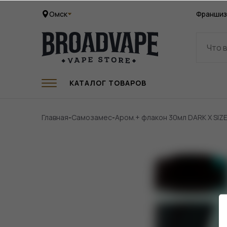
Омск
Франшиз
КАТАЛОГ ТОВАРОВ
Главная
-
Самозамес
-
Аром.+ флакон 30мл DARK X SIZ