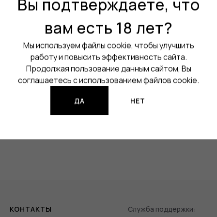
Вы подтверждаете, что
Вкус:
Кофе / Бленд
вам есть 18 лет?
Объём:
30 мл
Мы используем файлы cookie, чтобы улучшить
Изображения продукции могут о
работу и повысить эффективность сайта.
Продолжая пользование данным сайтом, Вы
соглашаетесь с использованием файлов cookie.
Нет в наличии
ДА
НЕТ
КОНТАКТЫ
Служба поддержки: