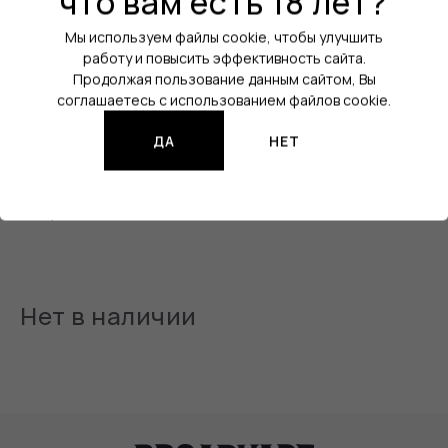
что вам есть 18 лет?
Бренд:
DARK X SIZE
Мы используем файлы cookie, чтобы улучшить
работу и повысить эффективность сайта.
Линейка:
DARK X SIZE Le Elixir
Продолжая пользование данным сайтом, Вы
Вкус:
Энергетик / Яблоко / Киви
соглашаетесь с использованием файлов cookie.
Объём:
100 мл
ДА
НЕТ
Изображения продукции могут отличаться от реального
товара.
Нет в наличии