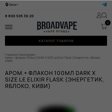
Омск
8 800 505 36 20
0
КАТАЛОГ ТОВАРОВ
Главная
-
Самозамес
-
Аром.+ флакон 100мл DARK X SIZE Le Elixir Flask (Энергетик, яблоко,
киви)
АРОМ.+ ФЛАКОН 100МЛ DARK X
SIZE LE ELIXIR FLASK (ЭНЕРГЕТИК,
ЯБЛОКО, КИВИ)