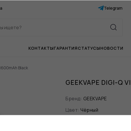
а
Telegram
КОНТАКТЫ
ГАРАНТИЯ
СТАТУСЫ
НОВОСТИ
 1600mAh Black
GEEKVAPE DIGI-Q V
Бренд:
GEEKVAPE
Цвет:
Чёрный
Порт зарядки:
USB Type-C