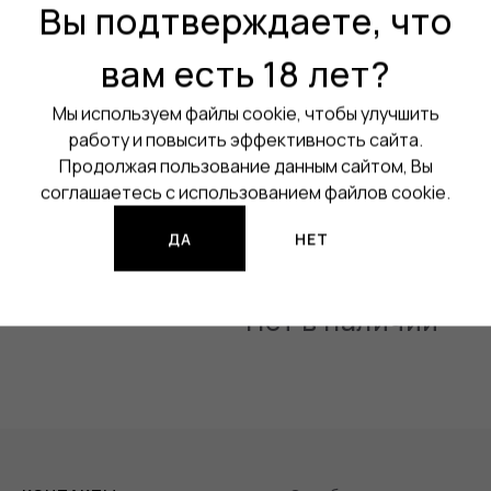
Активация:
На кнопку
Вы подтверждаете, что
Регулировка мощности:
Да
вам есть 18 лет?
Аккумулятор:
Встроенный
Мы используем файлы cookie, чтобы улучшить
Ёмкость аккумулятора:
160
работу и повысить эффективность сайта.
Продолжая пользование данным сайтом, Вы
Все характеристики
соглашаетесь с использованием файлов cookie.
Изображения продукции могут о
ДА
НЕТ
Нет в наличии