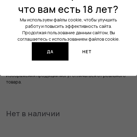
что вам есть 18 лет?
Цвет:
Белый
Порт зарядки:
USB Type-C
Мы используем файлы cookie, чтобы улучшить
работу и повысить эффективность сайта.
Активация:
При затяжке / На кнопку
Продолжая пользование данным сайтом, Вы
соглашаетесь с использованием файлов cookie.
Регулировка мощности:
Да
ДА
НЕТ
Аккумулятор:
Встроенный
Все характеристики
Изображения продукции могут отличаться от реального
товара.
Нет в наличии