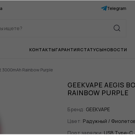
а
Telegram
КОНТАКТЫ
ГАРАНТИЯ
СТАТУСЫ
НОВОСТИ
it 3000mAh Rainbow Purple
GEEKVAPE AEGIS B
RAINBOW PURPLE
Бренд:
GEEKVAPE
Цвет:
Радужный / Фиолето
Порт зарядки:
USB Type-C