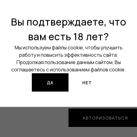
Активация:
На кнопку
Вы подтверждаете, что
Регулировка мощности:
Да
вам есть 18 лет?
Аккумулятор:
Встроенный
Ёмкость аккумулятора:
300
Мы используем файлы cookie, чтобы улучшить
работу и повысить эффективность сайта.
Все характеристики
Продолжая пользование данным сайтом, Вы
соглашаетесь с использованием файлов cookie.
Изображения продукции могут о
ДА
НЕТ
3 590 ₽
3 231 ₽
АВТОРИЗОВАТЬСЯ