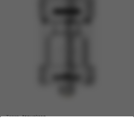
Товар:
Атомайзер
Бренд:
HELLVAPE