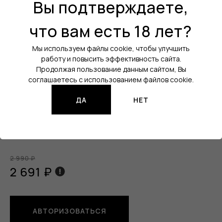
Вы подтверждаете,
Цвет:
Стальной
Объем атомайзера:
5 мл
что вам есть 18 лет?
Затяжка:
Свободная (DL)
Мы используем файлы cookie, чтобы улучшить
работу и повысить эффективность сайта.
Диаметр посадки:
25 мм
Продолжая пользование данным сайтом, Вы
Количество спиралей:
2
соглашаетесь с использованием файлов cookie.
Все характеристики
ДА
НЕТ
Изображения продукции могут отличаться от реального
товара.
2 990 ₽
2 691 ₽
АВТОРИЗОВАТЬСЯ