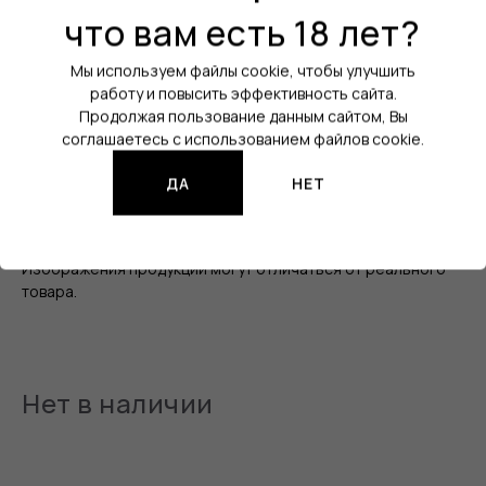
что вам есть 18 лет?
Цвет:
Чёрный
Объем атомайзера:
2 мл / 4 мл
Мы используем файлы cookie, чтобы улучшить
работу и повысить эффективность сайта.
Затяжка:
Свободная (DL)
Продолжая пользование данным сайтом, Вы
соглашаетесь с использованием файлов cookie.
Диаметр посадки:
24 мм / 25,4 мм
ДА
НЕТ
Количество спиралей:
1
Все характеристики
Изображения продукции могут отличаться от реального
товара.
Нет в наличии