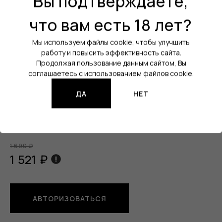
Вы подтверждаете,
Холодок:
Да
что вам есть 18 лет?
Уровень крепости:
20 мг
Мы используем файлы cookie, чтобы улучшить
Кол-во затяжек:
5500
работу и повысить эффективность сайта.
Продолжая пользование данным сайтом, Вы
Порт зарядки:
USB Type-C
соглашаетесь с использованием файлов cookie.
Все характеристики
ДА
НЕТ
Изображения продукции могут отличаться от реального
товара.
1 690 ₽
1 521 ₽
АВТОРИЗОВАТЬСЯ