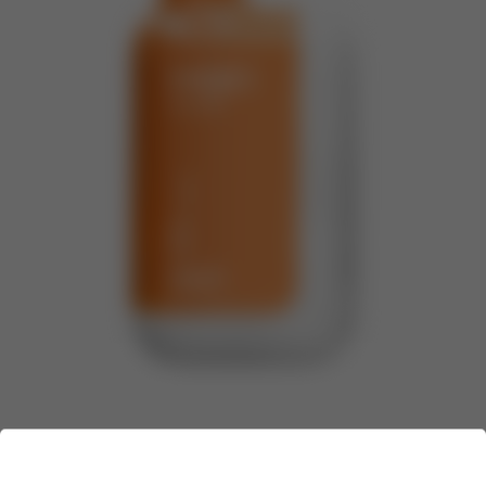
Бренд:
HQD
Линейка:
HQD CLICK