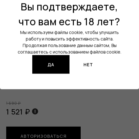
Вы подтверждаете,
Вкус:
Энергетик / Виноград
что вам есть 18 лет?
Холодок:
Нет
Уровень крепости:
20 мг
Мы используем файлы cookie, чтобы улучшить
работу и повысить эффективность сайта.
Кол-во затяжек:
5500
Продолжая пользование данным сайтом, Вы
соглашаетесь с использованием файлов cookie.
Порт зарядки:
USB Type-C
Все характеристики
ДА
НЕТ
Изображения продукции могут отличаться от реального
товара.
1 690 ₽
1 521 ₽
АВТОРИЗОВАТЬСЯ