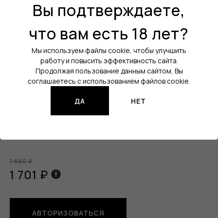
Вы подтверждаете,
Вкус:
Манго / Алоэ
что вам есть 18 лет?
Холодок:
Нет
Уровень крепости:
20 мг
Мы используем файлы cookie, чтобы улучшить
работу и повысить эффективность сайта.
Кол-во затяжек:
10000
Продолжая пользование данным сайтом, Вы
соглашаетесь с использованием файлов cookie.
Порт зарядки:
USB Type-C
Все характеристики
ДА
НЕТ
Изображения продукции могут отличаться от реального
товара.
1 890 ₽
1 701 ₽
АВТОРИЗОВАТЬСЯ