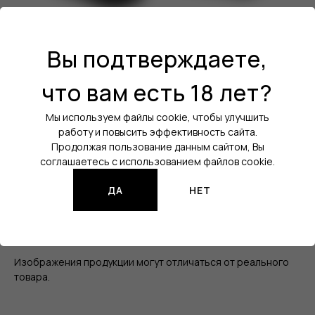
Вы подтверждаете,
Бренд:
FUMMO
Линейка:
FUMMO INDIC
что вам есть 18 лет?
Вкус:
Чизкейк / Крем
Мы используем файлы cookie, чтобы улучшить
Холодок:
работу и повысить эффективность сайта.
Нет
Продолжая пользование данным сайтом, Вы
Уровень крепости:
20 мг
соглашаетесь с использованием файлов cookie.
Кол-во затяжек:
10000
ДА
НЕТ
Порт зарядки:
USB Type-C
Все характеристики
Изображения продукции могут отличаться от реального
товара.