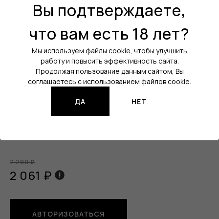
Вы подтверждаете,
Вкус:
Черника / Вишня / Клюква
что вам есть 18 лет?
Холодок:
Нет
Уровень крепости:
20 мг
Мы используем файлы cookie, чтобы улучшить
работу и повысить эффективность сайта.
Кол-во затяжек:
15000
Продолжая пользование данным сайтом, Вы
соглашаетесь с использованием файлов cookie.
Порт зарядки:
USB Type-C
Все характеристики
ДА
НЕТ
Изображения продукции могут отличаться от реального
товара.
2 290 ₽
2 061 ₽
АВТОРИЗОВАТЬСЯ